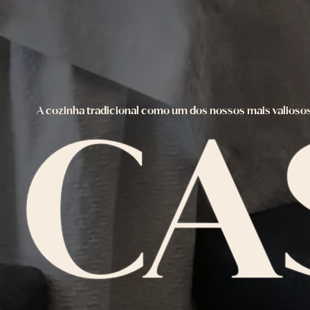
A
c
o
z
i
n
h
a
t
r
a
d
i
c
i
o
n
a
l
c
o
m
o
u
m
d
o
s
n
o
s
s
o
s
m
a
i
s
v
a
l
i
o
s
o
C
A