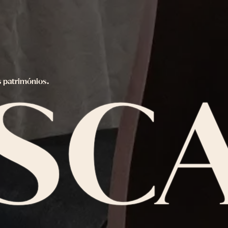
s
p
a
t
r
i
m
ó
n
i
o
s
.
S
C